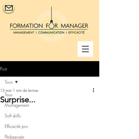
Post
Tous
13 mai
1 min de lecture
Tous
Surprise...
Management
Soft skills
Efficacité pro
Pédagogie