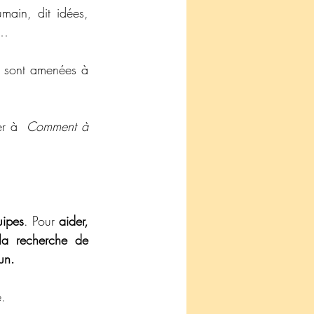
main, dit idées, 
x…
s sont amenées à 
er à  
Comment à 
uipes
. Pour 
aider, 
la recherche de 
un.
e.