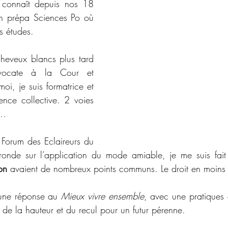
e connaît depuis nos 18 
n prépa Sciences Po où 
s études.
heveux blancs plus tard 
vocate à la Cour et 
oi, je suis formatrice et 
igence collective. 2 voies 
t…
 Forum des Eclaireurs du 
ion
 avaient de nombreux points communs. Le droit en moins
une réponse au 
Mieux vivre ensemble
, avec
une pratiques 
de la hauteur et du recul pour un futur pérenne.  