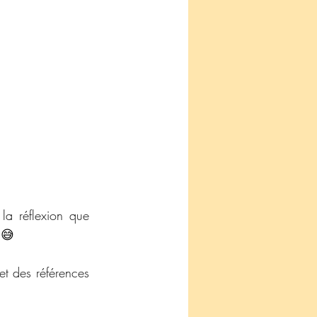
droit et à une table ronde sur l’application du mode amiable, je me suis fait la réflexion que 
 😅 
et des références 