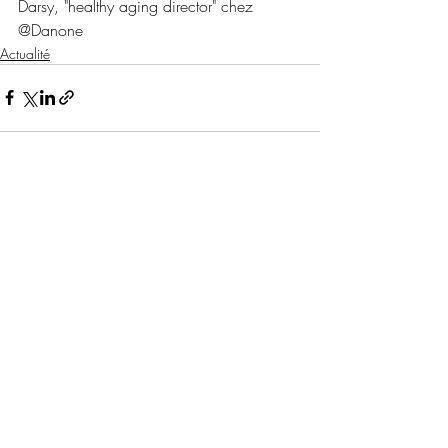
Darsy, "healthy aging director" chez 
@Danone
Actualité
Posts récents
Voir tout