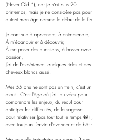
(Never Old *), car je n’ai plus 20 
printemps, mais je ne considère pas pour 
autant mon âge 
comme le début de la fin.
Je continue
 à 
apprendre, à entreprendre,
À m’épanouir et à découvrir,
À me poser des questions, à bosser avec 
passion,
J’ai de l’expérience, quelques rides et des 
cheveux blancs aussi.
Mes 55 ans ne sont pas un frein, c’est un 
atout ! C’est l’âge où j’ai  du vécu pour 
comprendre les enjeux, du recul pour 
anticiper les 
difficultés, de la sagesse 
pour relativiser (pas tout tout le temps 
😁)
 , 
avec toujours l’envie d’avancer et de bâtir.
Ma nouvelle 
trajectoire pro 
depuis 3 ans 