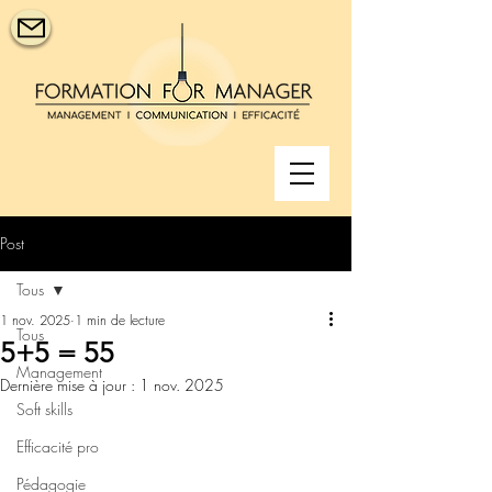
Post
Tous
1 nov. 2025
1 min de lecture
Tous
5+5 = 55
Management
Dernière mise à jour :
1 nov. 2025
Soft skills
Efficacité pro
Pédagogie