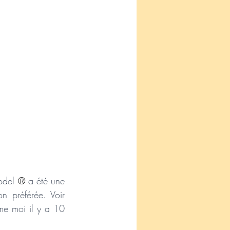
odel 
®
 a été une 
n préférée. Voir 
me moi il y a 10 