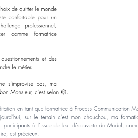
choix de quitter le monde 
ste confortable pour un 
allenge professionnel, 
r comme formatrice 
 questionnements et des 
dre le métier. 
ne s'improvise pas, ma 
on Monsieur, c’est selon 😊. 
itation en tant que formatrice à Process Communication M
ourd’hui, sur le terrain c’est mon chouchou, ma formatio
es participants à l’issue de leur découverte du Model, com
ire, est précieux.