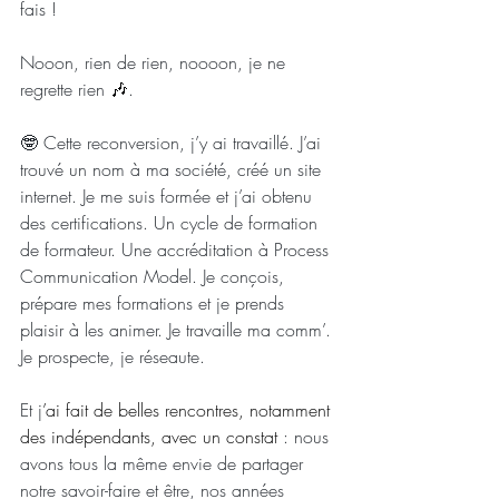
fais !
Nooon, rien de rien, noooon, je ne 
regrette rien 
🎶
.
🤓 Cette reconversion, j’y ai travaillé. J’ai 
trouvé un nom à ma société, créé un site 
internet. Je me suis formée et j’ai obtenu 
des certifications. Un cycle de formation 
de formateur. Une accréditation à Process 
Communication Model. Je conçois, 
prépare mes formations et je prends 
plaisir à les animer. Je travaille ma comm’. 
Je prospecte, je réseaute.
Et j
’ai fait de belles rencontres, notamment 
des indépendants, avec un constat 
: nous 
avons tous la même envie de partager 
notre savoir-faire et être, nos années 