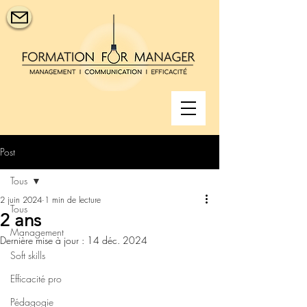
Post
Tous
2 juin 2024
1 min de lecture
Tous
2 ans
Management
Dernière mise à jour :
14 déc. 2024
Soft skills
Efficacité pro
Pédagogie