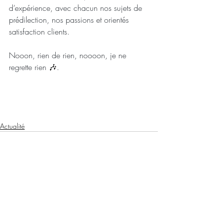
d’expérience, avec chacun nos sujets de 
prédilection, nos passions et orientés 
satisfaction clients.
Nooon, rien de rien, noooon, je ne 
regrette rien 
🎶
.
Actualité
Posts récents
Voir tout