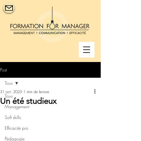
Post
Tous
31 oct. 2025
1 min de lecture
Tous
Un été studieux
Management
Soft skills
Efficacité pro
Pédagogie