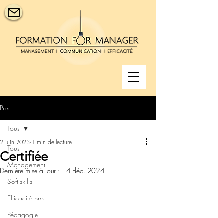
Post
Tous
2 juin 2023
1 min de lecture
Tous
Certifiée
Management
Dernière mise à jour :
14 déc. 2024
Soft skills
Efficacité pro
Pédagogie